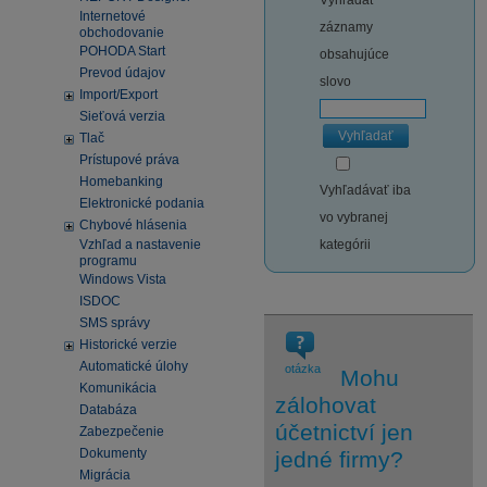
Vyhľadať
Internetové
záznamy
obchodovanie
POHODA Start
obsahujúce
Prevod údajov
slovo
Import/Export
Sieťová verzia
Vyhľadať
Tlač
Prístupové práva
Homebanking
Vyhľadávať iba
Elektronické podania
vo vybranej
Chybové hlásenia
Vzhľad a nastavenie
kategórii
programu
Windows Vista
ISDOC
SMS správy
Historické verzie
Automatické úlohy
otázka
Mohu
Komunikácia
zálohovat
Databáza
účetnictví jen
Zabezpečenie
Dokumenty
jedné firmy?
Migrácia