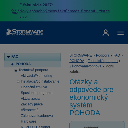
E-fakturácia 2027:
Nový spôsob výmeny faktúr medzi firmami – zistite
viac.
STORMWARE
Podpora
FAQ
FAQ
POHODA
Technická podpora
POHODA
Zálohovanie/obnova
Mohu
Technická podpora
záloh...
Aktivácia/Monitoring
Otázky a
Inštalácia/odinštalovanie
Licenčná zmluva
odpovede pre
Spustenie programu
ekonomický
Aktualizácia
systém
Základy práce
Všeobecné
POHODA
Zálohovanie/obnova
Hardware
REPORT Designer