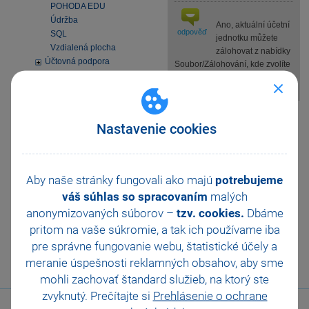
POHODA EDU
Údržba
Ano, aktuální účetní
odpověď
SQL
jednotku můžete
Vzdialená plocha
zálohovat z nabídky
Účtovná podpora
Soubor/Zálohování, kde zvolíte
mPOHODA
povel Zálohovat.
Osobné údaje
Windows 10
Pomohla Vám tato
SEPA platby
Nastavenie cookies
odpověď?
Ano
Inštalácia MS SQL Server
2022 Express
Ne
Nevím
Aktivácia
Aby naše stránky fungovali ako majú
potrebujeme
Homebanking
Odeslat
Tisknout
váš súhlas so spracovaním
malých
Obchodná činnosť
anonymizovaných súborov –
tzv. cookies.
Dbáme
Platobné terminály
pritom na vaše súkromie, a tak ich
používame iba
Odporúčania pre
zálohovanie
pre správne fungovanie webu, štatistické účely a
Zmeny v DPH od 1.1.2025
meranie úspešnosti reklamných obsahov, aby sme
Všeobecný internetový
mohli zachovať štandard služieb, na ktorý ste
obchod
zvyknutý. Prečítajte si
Prehlásenie o ochrane
E-fakturácia 2027