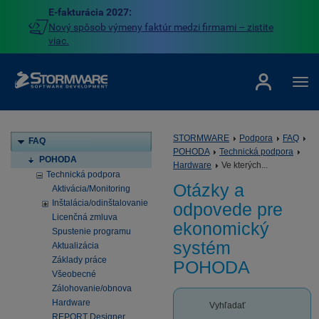
E-fakturácia 2027:
Nový spôsob výmeny faktúr medzi firmami – zistite
viac.
STORMWARE
Podpora
FAQ
FAQ
POHODA
Technická podpora
POHODA
Hardware
Ve kterých...
Technická podpora
Otázky a
Aktivácia/Monitoring
Inštalácia/odinštalovanie
odpovede pre
Licenčná zmluva
ekonomický
Spustenie programu
systém
Aktualizácia
Základy práce
POHODA
Všeobecné
Zálohovanie/obnova
Hardware
Vyhľadať
REPORT Designer