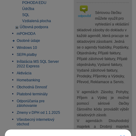
POHODA EDU
Údržba
Sériovou čtečku
SQL
odpověď
můžete využít pro
Vzdialená plocha
vyhledání a vkládání
Účtovná podpora
skladové zásoby do dokladu v
mPOHODA
každé agendě, která pracuje se
Osobné údaje
skladovými zásobami. Jedná
se o agendy Nabídky, Poptávky,
Windows 10
Objednávky, Přijaté faktury,
SEPA platby
Přijaté zálohové faktury, Přijaté
Inštalácia MS SQL Server
objednávky, Vydané faktury,
2022 Express
Vydané zálohové faktury,
Aktivácia
Prodejky, Příjemky a Výdejky,
Homebanking
Převod, Reklamace a Servis.
Obchodná činnosť
V agendách Zásoby, Pohyby,
Platobné terminály
Příjem a Výdej je možné
Odporúčania pre
pomocí sériové čtečky
zálohovanie
čárového kódu provádět výběr
Zmeny v DPH od 1.1.2025
skladových zásob.
Všeobecný internetový
V agendách Dlouhodobý
obchod
majetek a Drobný majetek
E-fakturácia 2027
můžete prostřednictvím sériové