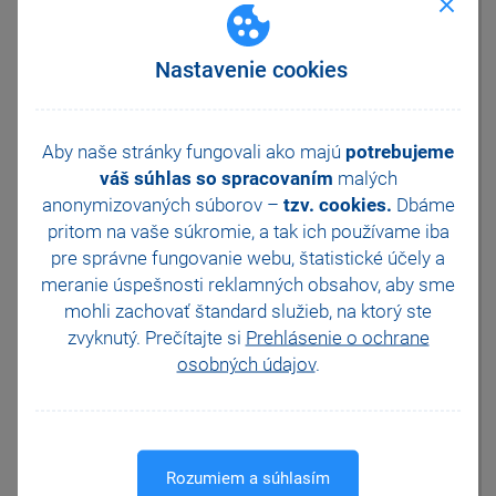
čtečky vybrat záznamy, jejichž
číslo odpovídá čárovému kódu.
Při zadávání či opravě
Nastavenie cookies
záznamu nelze čárový kód
prostřednictvím čtečky přenést
do pole Číslo pokud se
nejedná o čtečku připojenou
Aby naše stránky fungovali ako majú
potrebujeme
přes klávesnicové rozhraní.
váš súhlas so spracovaním
malých
Sériovou čtečku čárových kódů
anonymizovaných súborov –
tzv. cookies.
Dbáme
můžete rovněž využít pro
pritom na vaše súkromie, a tak ich
používame iba
vkládání adresy do dokladu dle
pre správne fungovanie webu, štatistické účely a
čísla zákazníka a při práci v
meranie úspešnosti reklamných obsahov, aby sme
agendě Adresář. Čtečku lze v
této agendě použít pouze za
mohli zachovať štandard služieb, na ktorý ste
podmínky, že máte v agendě
zvyknutý. Prečítajte si
Prehlásenie o ochrane
Globální nastavení v sekci
osobných údajov
.
Adresář zatrženu volbu
Číslování zákazníků.
V kase Online můžete čtečku
použít k přihlášení uživatele
pomocí PINu.
Rozumiem a súhlasím