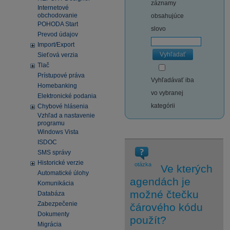
záznamy
Internetové
obchodovanie
obsahujúce
POHODA Start
slovo
Prevod údajov
Import/Export
Vyhľadať
Sieťová verzia
Tlač
Prístupové práva
Vyhľadávať iba
Homebanking
vo vybranej
Elektronické podania
kategórii
Chybové hlásenia
Vzhľad a nastavenie
programu
Windows Vista
ISDOC
SMS správy
Historické verzie
otázka
Ve kterých
Automatické úlohy
agendách je
Komunikácia
možné čtečku
Databáza
Zabezpečenie
čárového kódu
Dokumenty
použít?
Migrácia