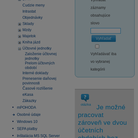
Vyhľadať
Cudzie meny
záznamy
Intrastat
obsahujúce
Objednávky
slovo
Sklady
Mzdy
Majetok
Vyhľadať
Kniha jázd
Účtovné jednotky
Založenie účtovnej
Vyhľadávať iba
jednotky
vo vybranej
Prelom účtovných
období
kategórii
Interné doklady
Prenesenie daňovej
povinnosti
Časové rozlíšenie
eKasa
Zákazky
otázka
Je možné
mPOHODA
pracovat
Osobné údaje
zároveň ve dvou
Windows 10
SEPA platby
účetních
Inštalácia MS SQL Server
obdobích bez