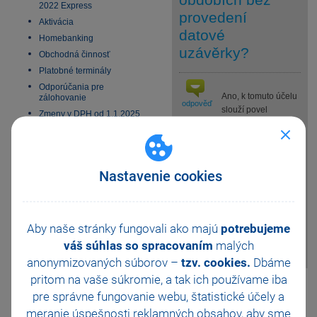
2022 Express
provedení
Aktivácia
datové
Homebanking
uzávěrky?
Obchodná činnosť
Platobné terminály
Odporúčania pre
Ano, k tomuto účelu
zálohovanie
odpověď
slouží povel
Zmeny v DPH od 1.1.2025
Účtování na
Všeobecný internetový
přelomu období… z nabídky
obchod
Účetnictví/Uzávěrka. Povel
E-fakturácia 2027
vyvolá dialogové okno, jehož
Nastavenie cookies
prostřednictvím se můžete
přepínat mezi běžným a
následujícím účetním obdobím.
Podle této volby se vyberou
Aby naše stránky fungovali ako majú
potrebujeme
číselné řady dokladů a další
váš súhlas so spracovaním
malých
nastavení.
anonymizovaných súborov –
tzv. cookies.
Dbáme
pritom na vaše súkromie, a tak ich
používame iba
Pomohla Vám tato
pre správne fungovanie webu, štatistické účely a
odpověď?
Ano
meranie úspešnosti reklamných obsahov, aby sme