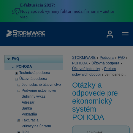
E-fakturácia 2027:
Nový spôsob výmeny faktúr medzi firmami – zistite
viac.
STORMWARE
Podpora
FAQ
FAQ
POHODA
Účtovná podpora
POHODA
Účtovné jednotky
Prelom
Technická podpora
účtovných období
Je možné p...
Účtovná podpora
Otázky a
Jednoduché účtovníctvo
Podvojné účtovníctvo
odpovede pre
Súhrnný výkaz
ekonomický
Adresár
systém
Banka
Pokladňa
POHODA
Fakturácia
Príkazy na úhradu
DPH