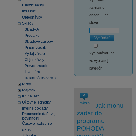
Vyhľadať
Cudzie meny
záznamy
Intrastat
obsahujúce
Objednávky
slovo
Sklady
Sklady A
Predajky
Vyhľadať
Skladové zásoby
Príjem zásob
Vyhľadávať iba
Výdaj zásob
Objednávky
vo vybranej
Prevod zásob
kategórii
Inventúra
Reklamácie/Servis
Mzdy
Majetok
Kniha jázd
Účtovné jednotky
otázka
Jak mohu
Interné doklady
zadat do
Prenesenie daňovej
povinnosti
programu
Časové rozlíšenie
POHODA
eKasa
výrobek?
Zákazky