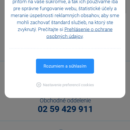
pritom na vaše súkromie, a tak ich
používame iba
skládá.
pre správne fungovanie webu, štatistické účely a
meranie úspešnosti reklamných obsahov, aby sme
Pomohla Vám tato
mohli zachovať štandard služieb, na ktorý ste
odpověď?
Ano
zvyknutý. Prečítajte si
Prehlásenie o ochrane
osobných údajov
Ne
.
Nevím
Odeslat
Tisknout
Rozumiem a súhlasím
Nastavenie preferencií cookies
Obchodné oddelenie
02 59 429 911