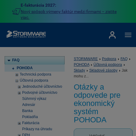
E-fakturácia 2027:
Nový spôsob výmeny faktúr medzi firmami – zistite
viac.
STORMWARE
Podpora
FAQ
FAQ
POHODA
Účtovná podpora
POHODA
Sklady
Skladové zásoby
Jak
Technická podpora
mohu z...
Účtovná podpora
Otázky a
Jednoduché účtovníctvo
Podvojné účtovníctvo
odpovede pre
Súhrnný výkaz
ekonomický
Adresár
systém
Banka
Pokladňa
POHODA
Fakturácia
Príkazy na úhradu
DPH