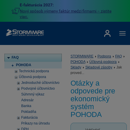
E-fakturácia 2027:
Nový spôsob výmeny faktúr medzi firmami – zistite
viac.
STORMWARE
Podpora
FAQ
FAQ
POHODA
Účtovná podpora
POHODA
Sklady
Skladové zásoby
Jak
Technická podpora
proved...
Účtovná podpora
Otázky a
Jednoduché účtovníctvo
Podvojné účtovníctvo
odpovede pre
Súhrnný výkaz
ekonomický
Adresár
systém
Banka
Pokladňa
POHODA
Fakturácia
Príkazy na úhradu
DPH