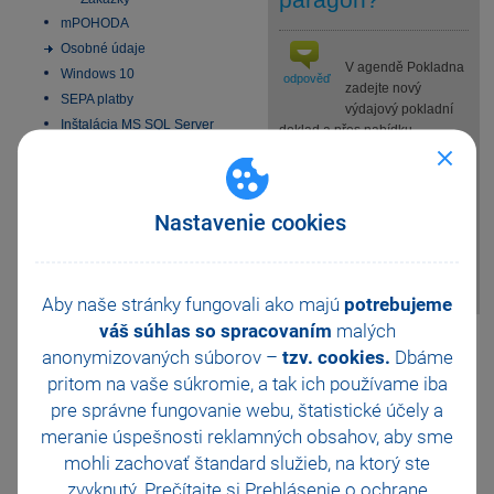
mPOHODA
Osobné údaje
V agendě Pokladna
Windows 10
odpověď
zadejte nový
SEPA platby
výdajový pokladní
Inštalácia MS SQL Server
doklad a přes nabídku
2022 Express
Záznam/Přenos ->/Sklady -
Aktivácia
> (nebo kláv. zkratku Ctrl+S)
Homebanking
přeneste do dokladu příslušné
skladové zásoby. Po uložení
Nastavenie cookies
Obchodná činnosť
pokladního dokladu se zboží
Platobné terminály
naskladní na sklad (navýší se
Odporúčania pre
stav zásoby).
zálohovanie
Aby naše stránky fungovali ako majú
potrebujeme
Zmeny v DPH od 1.1.2025
váš súhlas so spracovaním
malých
Všeobecný internetový
Pomohla Vám tato
obchod
anonymizovaných súborov –
tzv. cookies.
Dbáme
odpověď?
Ano
E-fakturácia 2027
pritom na vaše súkromie, a tak ich
používame iba
Ne
Nevím
pre správne fungovanie webu, štatistické účely a
meranie úspešnosti reklamných obsahov, aby sme
Odeslat
Tisknout
mohli zachovať štandard služieb, na ktorý ste
zvyknutý. Prečítajte si
Prehlásenie o ochrane