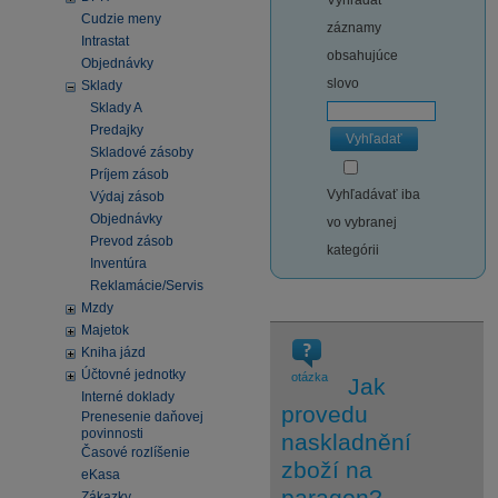
Vyhľadať
Cudzie meny
záznamy
Intrastat
obsahujúce
Objednávky
slovo
Sklady
Sklady A
Predajky
Vyhľadať
Skladové zásoby
Príjem zásob
Vyhľadávať iba
Výdaj zásob
Objednávky
vo vybranej
Prevod zásob
kategórii
Inventúra
Reklamácie/Servis
Mzdy
Majetok
Kniha jázd
Účtovné jednotky
otázka
Jak
Interné doklady
provedu
Prenesenie daňovej
povinnosti
naskladnění
Časové rozlíšenie
zboží na
eKasa
paragon?
Zákazky