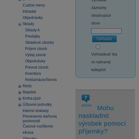
Vyhľadať
Cudzie meny
záznamy
Intrastat
obsahujúce
Objednávky
slovo
Sklady
Sklady A
Predajky
Vyhľadať
Skladové zásoby
Príjem zásob
Vyhľadávať iba
Výdaj zásob
Objednávky
vo vybranej
Prevod zásob
kategórii
Inventúra
Reklamácie/Servis
Mzdy
Majetok
Kniha jázd
Účtovné jednotky
otázka
Mohu
Interné doklady
naskladnit
Prenesenie daňovej
povinnosti
výrobek pomocí
Časové rozlíšenie
příjemky?
eKasa
Zákazky