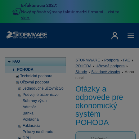
E-fakturácia 2027:
Nový spôsob výmeny faktúr medzi firmami – zistite
viac.
STORMWARE
Podpora
FAQ
FAQ
POHODA
Účtovná podpora
POHODA
Sklady
Skladové zásoby
Mohu
Technická podpora
naskl...
Účtovná podpora
Otázky a
Jednoduché účtovníctvo
Podvojné účtovníctvo
odpovede pre
Súhrnný výkaz
ekonomický
Adresár
systém
Banka
Pokladňa
POHODA
Fakturácia
Príkazy na úhradu
DPH