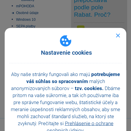
podle pole
mPOHODA
Osobné údaje
Rabat. Proč?
Windows 10
SEPA platby
V agendě
Inštalácia MS SQL Server
odpověď
2022 Express
Sklady/Cenové
skupiny zrušte u
Aktivácia
dané skupiny zatržení volby Při
Homebanking
Nastavenie cookies
změně základní prodejní ceny
Obchodná činnosť
přepočítat nákupní cenu.
Platobné terminály
Odporúčania pre
Aby naše stránky fungovali ako majú
potrebujeme
zálohovanie
Pomohla Vám tato
váš súhlas so spracovaním
malých
Zmeny v DPH od 1.1.2025
odpověď?
Ano
anonymizovaných súborov –
tzv. cookies.
Dbáme
Všeobecný internetový
Ne
Nevím
obchod
pritom na vaše súkromie, a tak ich
používame iba
E-fakturácia 2027
pre správne fungovanie webu, štatistické účely a
Odeslat
Tisknout
meranie úspešnosti reklamných obsahov, aby sme
mohli zachovať štandard služieb, na ktorý ste
zvyknutý. Prečítajte si
Prehlásenie o ochrane
osobných údajov
.