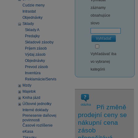
Vyhľadať
Cudzie meny
záznamy
Intrastat
obsahujúce
Objednávky
slovo
Sklady
Sklady A
Predajky
Vyhľadať
Skladové zásoby
Príjem zásob
Vyhľadávať iba
Výdaj zásob
Objednávky
vo vybranej
Prevod zásob
kategórii
Inventúra
Reklamácie/Servis
Mzdy
Majetok
Kniha jázd
Účtovné jednotky
otázka
Při změně
Interné doklady
prodejní ceny se
Prenesenie daňovej
povinnosti
nákupní cena
Časové rozlíšenie
zásob
eKasa
přepočítává
Zákazky