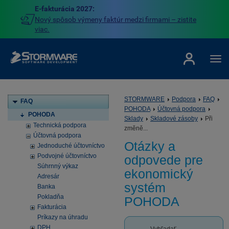
E-fakturácia 2027:
Nový spôsob výmeny faktúr medzi firmami – zistite
viac.
STORMWARE
Podpora
FAQ
FAQ
POHODA
Účtovná podpora
POHODA
Sklady
Skladové zásoby
Při
Technická podpora
změně...
Účtovná podpora
Otázky a
Jednoduché účtovníctvo
Podvojné účtovníctvo
odpovede pre
Súhrnný výkaz
ekonomický
Adresár
systém
Banka
Pokladňa
POHODA
Fakturácia
Príkazy na úhradu
DPH