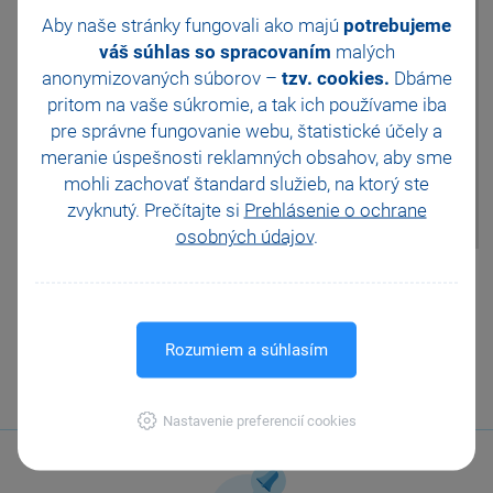
položka s typem Textová.
Aby naše stránky fungovali ako majú
potrebujeme
Uvedené sestavy zkontrolujte
např. vždy ke konci měsíce, tzn.
váš súhlas so spracovaním
malých
před zobrazením dané sestavy
anonymizovaných súborov –
tzv. cookies.
Dbáme
zvolte záhlaví sloupce Datum a
pritom na vaše súkromie, a tak ich
používame iba
v zobrazených dynamických
pre správne fungovanie webu, štatistické účely a
záložkách vyberte konkrétní
měsíc. V měsíci, ve kterém
meranie úspešnosti reklamných obsahov, aby sme
vznikne nesoulad, je nutné
mohli zachovať štandard služieb, na ktorý ste
ručně zkontrolovat jednotlivé
zvyknutý. Prečítajte si
Prehlásenie o ochrane
příjemky.
osobných údajov
.
Pomohla Vám tato
odpověď?
Ano
Ne
Nevím
Rozumiem a súhlasím
Odeslat
Tisknout
Nastavenie preferencií cookies