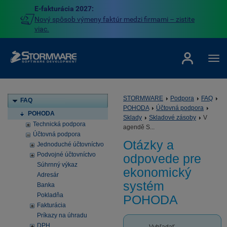
E-fakturácia 2027:
Nový spôsob výmeny faktúr medzi firmami – zistite
viac.
STORMWARE
Podpora
FAQ
FAQ
POHODA
Účtovná podpora
POHODA
Sklady
Skladové zásoby
V
Technická podpora
agendě S...
Účtovná podpora
Otázky a
Jednoduché účtovníctvo
Podvojné účtovníctvo
odpovede pre
Súhrnný výkaz
ekonomický
Adresár
systém
Banka
Pokladňa
POHODA
Fakturácia
Príkazy na úhradu
DPH