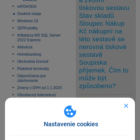
tiskovou sestavu
mPOHODA
Osobné údaje
Stav skladů.
Windows 10
Sloupec Nákup
SEPA platby
Kč nákupní na
Inštalácia MS SQL Server
této sestavě se
2022 Express
nerovná tiskové
Aktivácia
sestavě
Homebanking
Soupiska
Obchodná činnosť
Platobné terminály
příjemek. Čím to
Odporúčania pre
může být
zálohovanie
způsobeno?
Zmeny v DPH od 1.1.2025
Všeobecný internetový
obchod
V agendě
E-fakturácia 2027
odpověď
Sklady/Příjemky je
některá příjemka
Nastavenie cookies
zadána textově, tzn. bez
návaznosti na sklad, resp. je do
příjemky vložena skladová