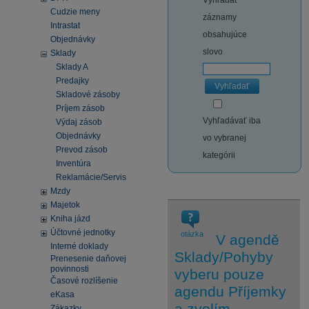
Vyhľadať
Cudzie meny
záznamy
Intrastat
obsahujúce
Objednávky
slovo
Sklady
Sklady A
Predajky
Vyhľadať
Skladové zásoby
Príjem zásob
Vyhľadávať iba
Výdaj zásob
Objednávky
vo vybranej
Prevod zásob
kategórii
Inventúra
Reklamácie/Servis
Mzdy
Majetok
Kniha jázd
Účtovné jednotky
otázka
V agendě
Interné doklady
Sklady/Pohyby
Prenesenie daňovej
povinnosti
vyberu pouze
Časové rozlíšenie
agendu Příjemky
eKasa
a zvolím
Zákazky