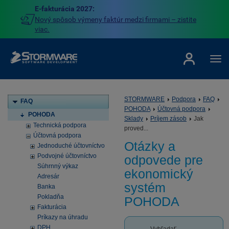
E-fakturácia 2027:
Nový spôsob výmeny faktúr medzi firmami – zistite
viac.
STORMWARE
Podpora
FAQ
FAQ
POHODA
Účtovná podpora
POHODA
Sklady
Príjem zásob
Jak
Technická podpora
proved...
Účtovná podpora
Otázky a
Jednoduché účtovníctvo
Podvojné účtovníctvo
odpovede pre
Súhrnný výkaz
ekonomický
Adresár
systém
Banka
Pokladňa
POHODA
Fakturácia
Príkazy na úhradu
DPH