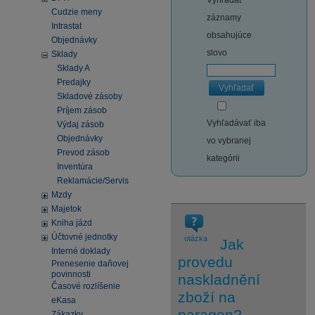
Vyhľadať
Cudzie meny
záznamy
Intrastat
obsahujúce
Objednávky
slovo
Sklady
Sklady A
Predajky
Vyhľadať
Skladové zásoby
Príjem zásob
Vyhľadávať iba
Výdaj zásob
Objednávky
vo vybranej
Prevod zásob
kategórii
Inventúra
Reklamácie/Servis
Mzdy
Majetok
Kniha jázd
Účtovné jednotky
otázka
Jak
Interné doklady
provedu
Prenesenie daňovej
povinnosti
naskladnění
Časové rozlíšenie
zboží na
eKasa
paragon?
Zákazky