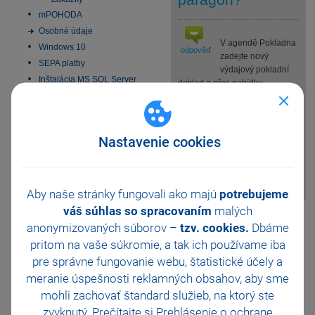
mPOHODA
Osobné údaje
V agendě Pokladna
Windows 10
odpověď
zadejte nový
SEPA platby
výdajový pokladní
Inštalácia MS SQL Server
doklad a přes nabídku
2022 Express
Záznam/Přenos ->/Sklady -
Aktivácia
> (nebo kláv. zkratku Ctrl+S)
Homebanking
přeneste do dokladu příslušné
skladové zásoby. Po uložení
Nastavenie cookies
Obchodná činnosť
pokladního dokladu se zboží
Platobné terminály
naskladní na sklad (navýší se
Odporúčania pre
stav zásoby).
zálohovanie
Aby naše stránky fungovali ako majú
potrebujeme
Zmeny v DPH od 1.1.2025
váš súhlas so spracovaním
malých
Všeobecný internetový
Pomohla Vám tato
obchod
anonymizovaných súborov –
tzv. cookies.
Dbáme
odpověď?
Ano
E-fakturácia 2027
pritom na vaše súkromie, a tak ich
používame iba
Ne
Nevím
pre správne fungovanie webu, štatistické účely a
meranie úspešnosti reklamných obsahov, aby sme
Odeslat
Tisknout
mohli zachovať štandard služieb, na ktorý ste
zvyknutý. Prečítajte si
Prehlásenie o ochrane