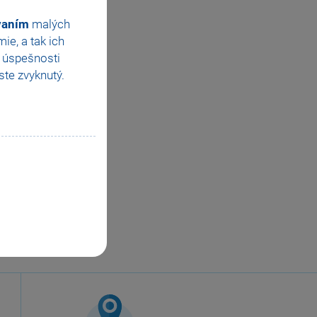
ovaním
malých
e, a tak ich
e úspešnosti
te zvyknutý.