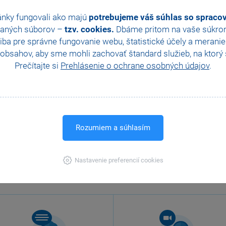
ánky fungovali ako majú
potrebujeme váš súhlas so sprac
aných súborov –
tzv. cookies.
Dbáme pritom na vaše súkromi
ba pre správne fungovanie webu, štatistické účely a merani
obsahov, aby sme mohli zachovať štandard služieb, na ktorý s
Prečítajte si
Prehlásenie o ochrane osobných údajov
.
Rozumiem a súhlasím
Nastavenie preferencií cookies