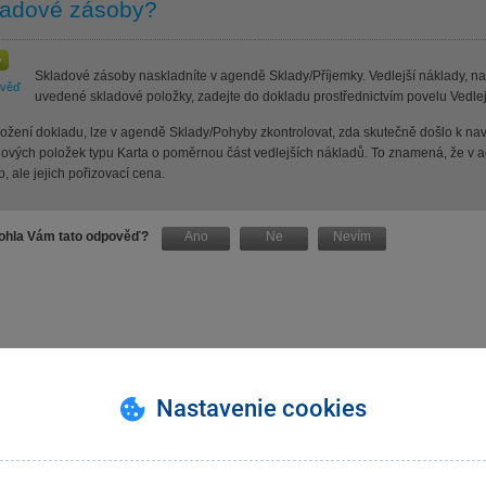
ladové zásoby?
Skladové zásoby naskladníte v agendě Sklady/Příjemky. Vedlejší náklady, nap
ověď
uvedené skladové položky, zadejte do dokladu prostřednictvím povelu Vedle
ložení dokladu, lze v agendě Sklady/Pohyby zkontrolovat, zda skutečně došlo k na
dových položek typu Karta o poměrnou část vedlejších nákladů. To znamená, že v
, ale jejich pořizovací cena.
hla Vám tato odpověď?
Ano
Ne
Nevím
Nastavenie cookies