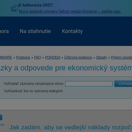
E-fakturácia 2027:
Nový spôsob výmeny faktúr medzi firmami – zistite viac.
pora
Na stiahnutie
Kontakty
MWARE
Podpora
FAQ
POHODA
Účtovná podpora
Sklady
Príjem zásob
ázky a odpovede pre
ekonomický syst
Vyhľadať záznamy obsahujúce slovo
Vyhľada
Vyhľadávať iba vo vybranej kategórii
zka
Jak zadám, aby se vedlejší náklady rozpočí