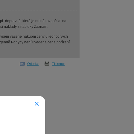
ř. dopravné, které je nutné rozpočítat na
jší náklady z nabídky Záznam.
výšení vážené nákupní ceny u jednotlivých
 agendě Pohyby není uvedena cena pořízení
Odeslat
Tisknout