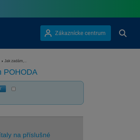
Zákaznícke centrum
Jak zadám,...
ém POHODA
ť
taly na příslušné