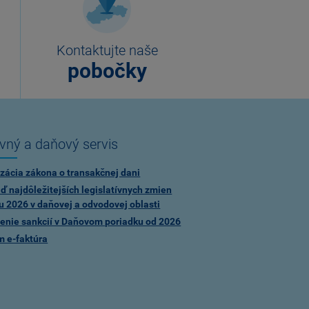
Kontaktujte naše
pobočky
vný a daňový servis
zácia zákona o transakčnej dani
ď najdôležitejších legislatívnych zmien
u 2026 v daňovej a odvodovej oblasti
enie sankcií v Daňovom poriadku od 2026
m e-faktúra