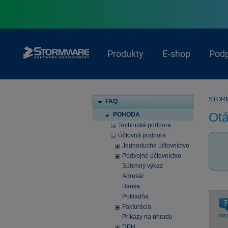
Produkty
E‑shop
Pod
STOR
FAQ
Ot
POHODA
Technická podpora
Účtovná podpora
Jednoduché účtovníctvo
Podvojné účtovníctvo
Súhrnný výkaz
Adresár
Banka
Pokladňa
Fakturácia
otá
Príkazy na úhradu
DPH