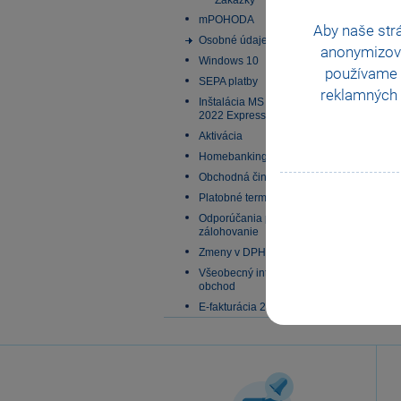
Zákazky
mPOHODA
Aby naše str
Osobné údaje
anonymizov
Windows 10
používame i
SEPA platby
reklamných 
Inštalácia MS SQL Server
2022 Express
Aktivácia
Homebanking
Obchodná činnosť
Platobné terminály
Odporúčania pre
zálohovanie
Zmeny v DPH od 1.1.2025
Všeobecný internetový
obchod
E-fakturácia 2027