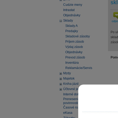
sk
Cudzie meny
Intrastat
Objednávky
Sklady
odp
Sklady A
Predajky
Po u
Skladové zásoby
skla
Príjem zásob
zásob
Výdaj zásob
Objednávky
Prevod zásob
Pomo
Inventúra
Reklamácie/Servis
Mzdy
Majetok
Kniha jázd
Účtovné jednotky
Interné doklady
Prenesenie daňovej
povinnosti
Časové rozlíšenie
eKasa