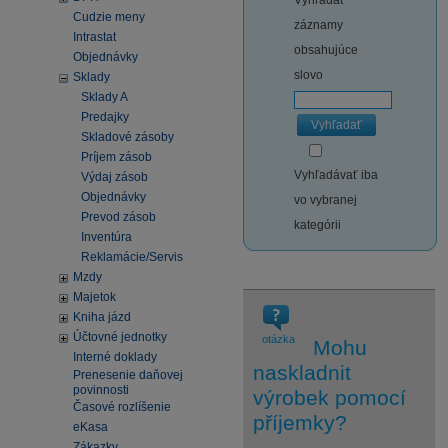
Vyhľadať
Cudzie meny
záznamy
Intrastat
obsahujúce
Objednávky
slovo
Sklady
Sklady A
Predajky
Vyhľadať
Skladové zásoby
Príjem zásob
Vyhľadávať iba
Výdaj zásob
Objednávky
vo vybranej
Prevod zásob
kategórii
Inventúra
Reklamácie/Servis
Mzdy
Majetok
Kniha jázd
Účtovné jednotky
otázka
Mohu
Interné doklady
naskladnit
Prenesenie daňovej
povinnosti
výrobek pomocí
Časové rozlíšenie
příjemky?
eKasa
Zákazky