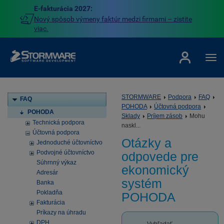
E-fakturácia 2027:
Nový spôsob výmeny faktúr medzi firmami – zistite
viac.
STORMWARE
Podpora
FAQ
FAQ
POHODA
Účtovná podpora
POHODA
Sklady
Príjem zásob
Mohu
Technická podpora
naskl...
Účtovná podpora
Otázky a
Jednoduché účtovníctvo
Podvojné účtovníctvo
odpovede pre
Súhrnný výkaz
ekonomický
Adresár
systém
Banka
Pokladňa
POHODA
Fakturácia
Príkazy na úhradu
DPH