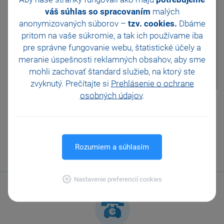
ve kterém je možné upravit
váš súhlas so spracovaním
malých
množství, nákupní resp.
anonymizovaných súborov –
tzv. cookies.
Dbáme
prodejní cenu apod. Po
pritom na vaše súkromie, a tak ich
používame iba
potvrzení údajů povelem Vložit
zůstanete
pre správne fungovanie webu, štatistické účely a
v agendě Příjem resp. Výdej a
meranie úspešnosti reklamných obsahov, aby sme
je možné vkládat do dokladu
mohli zachovať štandard služieb, na ktorý ste
další zásobu.
zvyknutý. Prečítajte si
Prehlásenie o ochrane
osobných údajov
.
Pomohla Vám tato
odpověď?
Ano
Ne
Nevím
Rozumiem a súhlasím
Odeslat
Tisknout
Nastavenie preferencií cookies