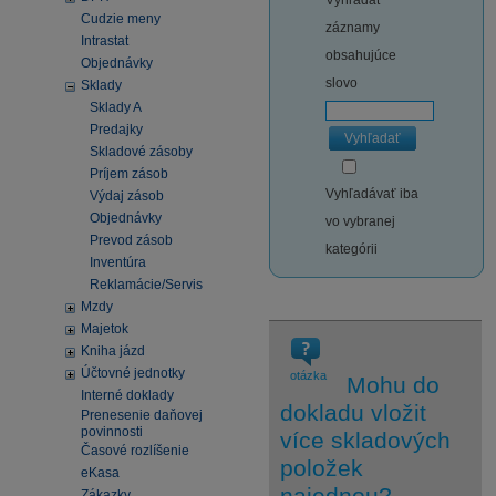
Vyhľadať
Cudzie meny
záznamy
Intrastat
obsahujúce
Objednávky
slovo
Sklady
Sklady A
Predajky
Vyhľadať
Skladové zásoby
Príjem zásob
Vyhľadávať iba
Výdaj zásob
Objednávky
vo vybranej
Prevod zásob
kategórii
Inventúra
Reklamácie/Servis
Mzdy
Majetok
Kniha jázd
Účtovné jednotky
otázka
Mohu do
Interné doklady
dokladu vložit
Prenesenie daňovej
povinnosti
více skladových
Časové rozlíšenie
položek
eKasa
najednou?
Zákazky