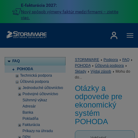
E-fakturácia 2027:
Nový spôsob výmeny faktúr medzi firmami – zistite
viac.
STORMWARE
Podpora
FAQ
FAQ
POHODA
Účtovná podpora
POHODA
Sklady
Výdaj zásob
Mohu do
Technická podpora
do...
Účtovná podpora
Otázky a
Jednoduché účtovníctvo
Podvojné účtovníctvo
odpovede pre
Súhrnný výkaz
ekonomický
Adresár
systém
Banka
Pokladňa
POHODA
Fakturácia
Príkazy na úhradu
DPH