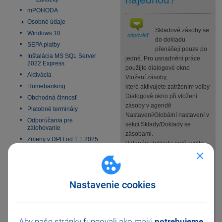
mPOHODA
Osobné údaje
Skladové zásoby se
Windows 10
odpověď
do dokladu
SEPA platby
přenášejí pouze po
Inštalácia MS SQL Server
jedné. Pro usnadnění práce
2022 Express
použijte dialogové okno
Aktivácia
Vložení zásoby,
Homebanking
které aktivujete zatržením volby
Dialogové okno při vložení
Obchodná činnosť
zásoby v agendě
Platobné terminály
Nastavení/Globální nastavení v
Odporúčania pre
sekci Sklady/Doklady se
zálohovanie
zásobami.
Zmeny v DPH od 1.1.2025
V daném dokladu poté zvolte
Všeobecný internetový
nabídku Záznam/Přenos -
obchod
>/Sklady -> (Ctrl+S). V
E-fakturácia 2027
seznamu skladových zásob
vyberte zásobu, kterou chcete
Nastavenie cookies
naskladnit, resp. vyskladnit a
stiskněte povel Přenést do
dokladu. Zobrazí se dialogové
okno Vložení zásoby,
Aby naše stránky fungovali ako majú
potrebujeme