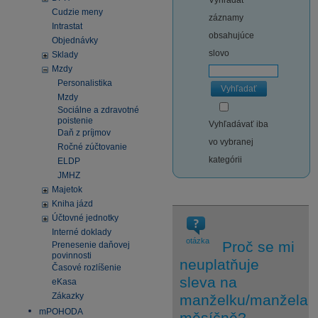
Vyhľadať
Cudzie meny
záznamy
Intrastat
obsahujúce
Objednávky
slovo
Sklady
Mzdy
Personalistika
Vyhľadať
Mzdy
Sociálne a zdravotné
poistenie
Vyhľadávať iba
Daň z príjmov
vo vybranej
Ročné zúčtovanie
kategórii
ELDP
JMHZ
Majetok
Kniha jázd
Účtovné jednotky
Interné doklady
otázka
Proč se mi
Prenesenie daňovej
povinnosti
neuplatňuje
Časové rozlíšenie
sleva na
eKasa
Zákazky
manželku/manžela
mPOHODA
měsíčně?