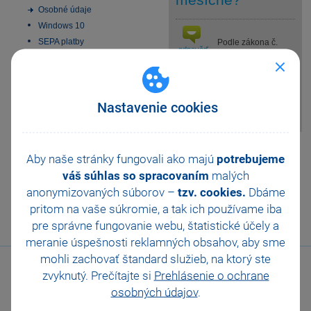
Osobné údaje
Windows 10
SEPA platby
Podle zákona č.
odpověď
586/1992 Sb., o
Inštalácia MS SQL Server
2022 Express
daních z příjmů je
možné tuto slevu na dani
Aktivácia
uplatnit pouze jednou za rok při
Homebanking
Nastavenie cookies
ročním zúčtování.
Obchodná činnosť
Platobné terminály
Pomohla Vám tato
Odporúčania pre
Aby naše stránky fungovali ako majú
potrebujeme
zálohovanie
odpověď?
Ano
váš súhlas so spracovaním
malých
Zmeny v DPH od 1.1.2025
Ne
Nevím
anonymizovaných súborov –
tzv. cookies.
Dbáme
Všeobecný internetový
obchod
pritom na vaše súkromie, a tak ich
používame iba
E-fakturácia 2027
Odeslat
Tisknout
pre správne fungovanie webu, štatistické účely a
meranie úspešnosti reklamných obsahov, aby sme
mohli zachovať štandard služieb, na ktorý ste
zvyknutý. Prečítajte si
Prehlásenie o ochrane
osobných údajov
.