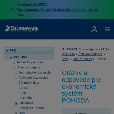
E-fakturácia 2027:
Nový spôsob výmeny faktúr medzi firmami – zistite
viac.
STORMWARE
Podpora
FAQ
FAQ
POHODA
Účtovná podpora
POHODA
Mzdy
Daň z príjmov
Proč se
Technická podpora
mi...
Účtovná podpora
Otázky a
Jednoduché účtovníctvo
Podvojné účtovníctvo
odpovede pre
Súhrnný výkaz
ekonomický
Adresár
systém
Banka
Pokladňa
POHODA
Fakturácia
Príkazy na úhradu
DPH