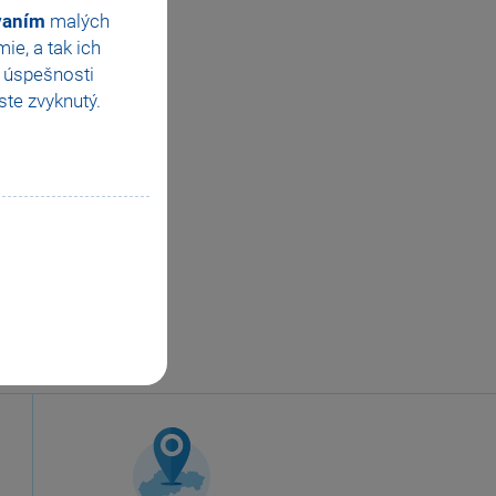
ovaním
malých
e, a tak ich
e úspešnosti
te zvyknutý.