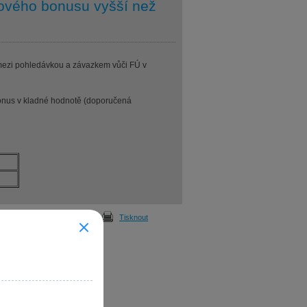
ňového bonusu vyšší než
 mezi pohledávkou a závazkem vůči FÚ v
onus v kladné hodnotě (doporučená
Odeslat
Tisknout