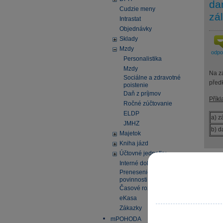
da
Cudzie meny
zá
Intrastat
Objednávky
Sklady
Mzdy
odp
Personalistika
Mzdy
Na z
Sociálne a zdravotné
před
poistenie
Daň z príjmov
Příkl
Ročné zúčtovanie
ELDP
a) z
JMHZ
b) 
Majetok
Kniha jázd
Účtovné jednotky
Pomo
Interné doklady
Prenesenie daňovej
povinnosti
Časové rozlíšenie
eKasa
Zákazky
mPOHODA