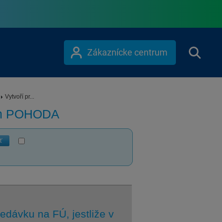
Zákaznícke centrum
Vytvoří pr...
ém POHODA
ť
dávku na FÚ, jestliže v