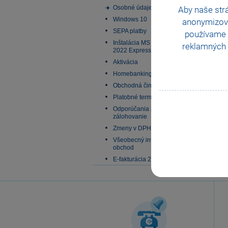
Osobné údaje
Aby naše str
Windows 10
anonymizov
SEPA platby
používame i
Inštalácia MS SQL Server
reklamných 
2022 Express
Aktivácia
Homebanking
Obchodná činnosť
Platobné terminály
Odporúčania pre
zálohovanie
Zmeny v DPH od 1.1.2025
Všeobecný internetový
obchod
E-fakturácia 2027