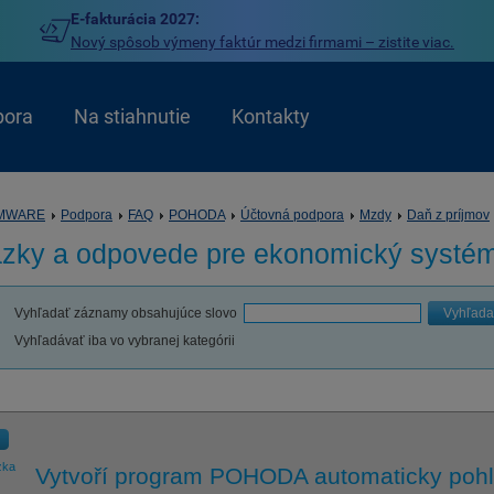
E-fakturácia 2027:
Nový spôsob výmeny faktúr medzi firmami – zistite viac.
pora
Na stiahnutie
Kontakty
MWARE
Podpora
FAQ
POHODA
Účtovná podpora
Mzdy
Daň z príjmov
ázky a odpovede pre
ekonomický syst
Vyhľadať záznamy obsahujúce slovo
Vyhľada
Vyhľadávať iba vo vybranej kategórii
zka
Vytvoří program POHODA automaticky pohle