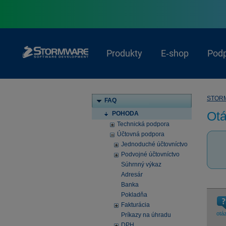
Produkty
E‑shop
Pod
STOR
FAQ
Ot
POHODA
Technická podpora
Účtovná podpora
Jednoduché účtovníctvo
Podvojné účtovníctvo
Súhrnný výkaz
Adresár
Banka
Pokladňa
Fakturácia
otá
Príkazy na úhradu
DPH