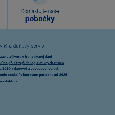
Kontaktujte naše
pobočky
vný a daňový servis
zácia zákona o transakčnej dani
ď najdôležitejších legislatívnych zmien
u 2026 v daňovej a odvodovej oblasti
enie sankcií v Daňovom poriadku od 2026
m e-faktúra