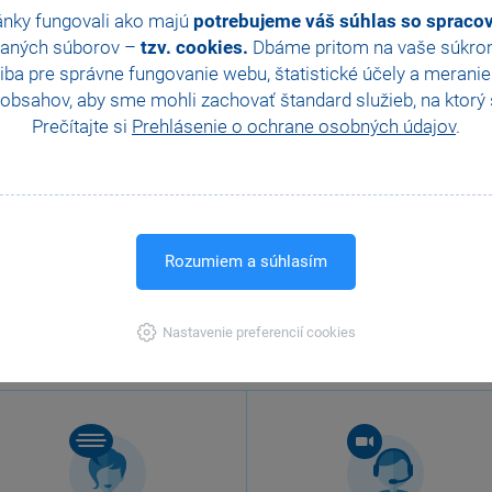
ánky fungovali ako majú
potrebujeme váš súhlas so sprac
aných súborov –
tzv. cookies.
Dbáme pritom na vaše súkromi
ba pre správne fungovanie webu, štatistické účely a merani
obsahov, aby sme mohli zachovať štandard služieb, na ktorý s
Prečítajte si
Prehlásenie o ochrane osobných údajov
.
Rozumiem a súhlasím
Nastavenie preferencií cookies