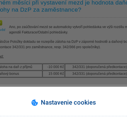
ném měsíci při vystavení mezd je hodnota da
lohy na DzP za zaměstnance?
Ano, po zaúčtování mezd se automaticky vytvoří pohledávka ve výši rozdílu
ověď
agendě Fakturace/Ostatní pohledávky.
áložce Položky dokladu se rozepíše záloha na DzP v záporné hodnotě a daňový b
kontace 342/331 pro zaměstnance, resp. 342/366 pro společníky).
ad:
áloha na daň z příjmů
-10 000 Kč
342/331 (doporučená předkontace)
daňový bonus
15 000 Kč
342/331 (doporučená předkontace)
hla Vám tato odpověď?
Ano
Ne
Nevím
Nastavenie cookies