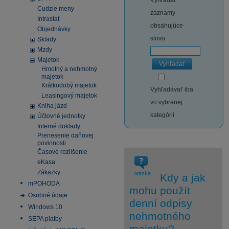
Vyhľadať
Cudzie meny
záznamy
Intrastat
obsahujúce
Objednávky
slovo
Sklady
Mzdy
Majetok
Vyhľadať
Hmotný a nehmotný
majetok
Krátkodobý majetok
Vyhľadávať iba
Leasingový majetok
vo vybranej
Kniha jázd
kategórii
Účtovné jednotky
Interné doklady
Prenesenie daňovej
povinnosti
Časové rozlíšenie
eKasa
Zákazky
otázka
Kdy a jak
mPOHODA
mohu použít
Osobné údaje
denní odpisy
Windows 10
nehmotného
SEPA platby
majetku?