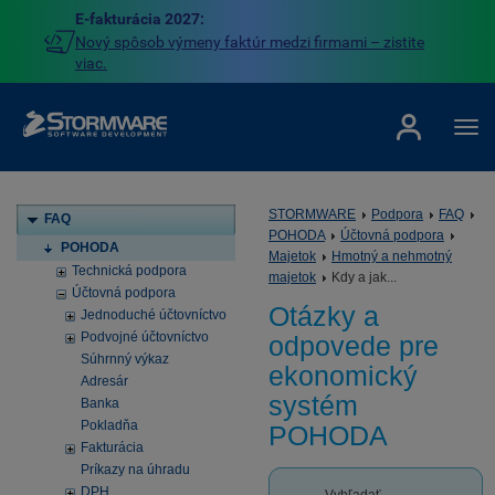
E-fakturácia 2027:
Nový spôsob výmeny faktúr medzi firmami – zistite
viac.
STORMWARE
Podpora
FAQ
FAQ
POHODA
Účtovná podpora
POHODA
Majetok
Hmotný a nehmotný
Technická podpora
majetok
Kdy a jak...
Účtovná podpora
Otázky a
Jednoduché účtovníctvo
Podvojné účtovníctvo
odpovede pre
Súhrnný výkaz
ekonomický
Adresár
systém
Banka
Pokladňa
POHODA
Fakturácia
Príkazy na úhradu
DPH