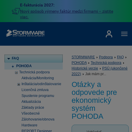
E-fakturácia 2027:
Nový spôsob výmeny faktúr medzi firmami – zistite
viac.
STORMWARE
Podpora
FAQ
FAQ
POHODA
Technická podpora
POHODA
Historické verzie
PSÚ (ukončené
Technická podpora
2022)
Jak mám pr...
Aktivácia/Monitoring
Otázky a
Inštalácia/odinštalovanie
Licenčná zmluva
odpovede pre
Spustenie programu
ekonomický
Aktualizácia
systém
Základy práce
Všeobecné
POHODA
Zálohovanie/obnova
Hardware
REPORT Designer