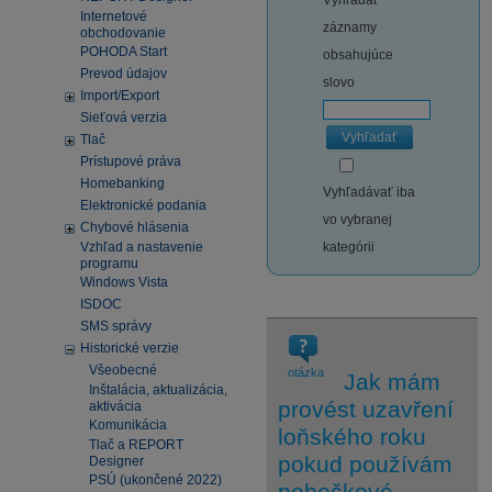
Vyhľadať
Internetové
záznamy
obchodovanie
POHODA Start
obsahujúce
Prevod údajov
slovo
Import/Export
Sieťová verzia
Vyhľadať
Tlač
Prístupové práva
Homebanking
Vyhľadávať iba
Elektronické podania
vo vybranej
Chybové hlásenia
Vzhľad a nastavenie
kategórii
programu
Windows Vista
ISDOC
SMS správy
Historické verzie
Všeobecné
otázka
Jak mám
Inštalácia, aktualizácia,
provést uzavření
aktivácia
Komunikácia
loňského roku
Tlač a REPORT
pokud používám
Designer
PSÚ (ukončené 2022)
pobočkové