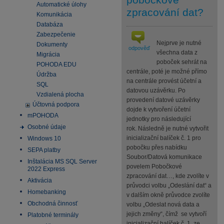
Automatické úlohy
zpracování dat?
Komunikácia
Databáza
Zabezpečenie
Nejprve je nutné
Dokumenty
odpověď
všechna data z
Migrácia
poboček sehrát na
POHODA EDU
centrále, poté je možné přímo
Údržba
na centrále provést účetní a
SQL
datovou uzávěrku. Po
Vzdialená plocha
provedení datové uzávěrky
Účtovná podpora
dojde k vytvoření účetní
mPOHODA
jednotky pro následující
Osobné údaje
rok. Následně je nutné vytvořit
inicializační balíček č. 1 pro
Windows 10
pobočku přes nabídku
SEPA platby
Soubor/Datová komunikace
Inštalácia MS SQL Server
povelem Pobočkové
2022 Express
zpracování dat…, kde zvolíte v
Aktivácia
průvodci volbu „Odeslání dat“ a
Homebanking
v dalším okně průvodce zvolíte
Obchodná činnosť
volbu „Odeslat nová data a
jejich změny“, čímž se vytvoří
Platobné terminály
inicializační balíček č. 1, ze