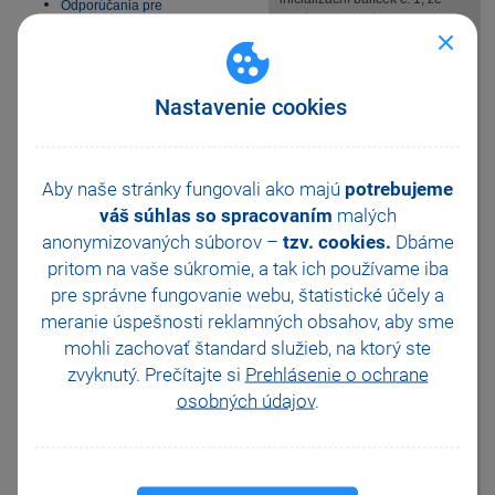
Odporúčania pre
kterého se musí v programu
zálohovanie
POHODA na pobočce vytvořit
Zmeny v DPH od 1.1.2025
pobočka zcela nová. Na
Všeobecný internetový
pobočce v agendě Účetní
obchod
Nastavenie cookies
jednotky tedy stisknete klávesu
E-fakturácia 2027
Insert nebo kliknete na nový
řádek. Spustí se Průvodce
zavedením účetnictví, ve
Aby naše stránky fungovali ako majú
potrebujeme
kterém vyberete volbu
Účetnictví nebo Daňová
váš súhlas so spracovaním
malých
evidence a zde vyberete Založit
anonymizovaných súborov –
tzv. cookies.
Dbáme
novou jednotku pobočkového
pritom na vaše súkromie, a tak ich
používame iba
zpracování dat importem
pre správne fungovanie webu, štatistické účely a
inicializační databáze
vytvořené centrálou. Pomocí
meranie úspešnosti reklamných obsahov, aby sme
tlačítka Procházet zadáte cestu
mohli zachovať štandard služieb, na ktorý ste
k inicializačnímu balíčku č.1,
zvyknutý. Prečítajte si
Prehlásenie o ochrane
jež byl vytvořen Centrálou.
osobných údajov
.
Jakmile dokončíte Průvodce
zavedením účetní jednotky,
bude založena nová účetní
jednotka pobočky. Poté můžete
pokračovat v práci jako