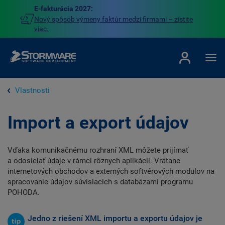
E-fakturácia 2027:
Nový spôsob výmeny faktúr medzi firmami – zistite
viac.
Vlastnosti
Import a export údajov
Vďaka komunikačnému rozhraní XML môžete prijímať
a odosielať údaje v rámci rôznych aplikácií. Vrátane
internetových obchodov a externých softvérových modulov na
spracovanie údajov súvisiacich s databázami programu
POHODA.
Jedno z riešení XML importu a exportu údajov je