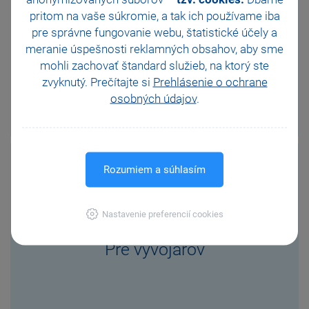
pritom na vaše súkromie, a tak ich
používame iba
pre správne fungovanie webu, štatistické účely a
Podrobnosti spracovania
meranie úspešnosti reklamných obsahov, aby sme
mohli zachovať štandard služieb, na ktorý ste
zvyknutý. Prečítajte si
Prehlásenie o ochrane
osobných údajov
.
VIAC
Rozumiem a súhlasím
Nastavenie preferencií cookies
Pre vývojárov