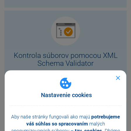
Kontrola súborov pomocou XML
Schema Validator
VIAC
Nastavenie cookies
Aby naše stránky fungovali ako majú
potrebujeme
váš súhlas so spracovaním
malých
anonymizovaných súborov –
tzv. cookies.
Dbáme