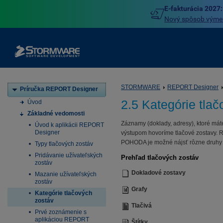
E-fakturácia 2027:
Nový spôsob výmeny
STORMWARE
REPORT Designer
Príručka REPORT Designer
2.5 Kategórie tla
Úvod
Základné vedomosti
Záznamy (doklady, adresy), ktoré mát
Úvod k aplikácii REPORT
Designer
výstupom hovoríme tlačové zostavy. 
POHODA je možné nájsť rôzne druhy tl
Typy tlačových zostáv
Pridávanie užívateľských
Prehľad tlačových zostáv
zostáv
Dokladové zostavy
Mazanie užívateľských
zostáv
Grafy
Kategórie tlačových
zostáv
Tlačivá
Prvé zoznámenie s
aplikáciou REPORT
Štítky