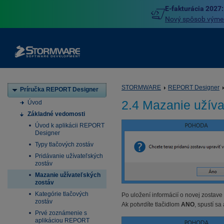
E-fakturácia 2027:
Nový spôsob výmeny
STORMWARE
REPORT Designer
Príručka REPORT Designer
2.4 Mazanie užíva
Úvod
Základné vedomosti
Úvod k aplikácii REPORT
Designer
Typy tlačových zostáv
Pridávanie užívateľských
zostáv
Mazanie užívateľských
zostáv
Kategórie tlačových
Po uložení informácií o novej zostav
zostáv
Ak potvrdíte tlačidlom
ANO
, spustí s
Prvé zoznámenie s
aplikáciou REPORT