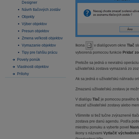
Designer
Návrh tlačových zostáv
Objekty
Výber objektov
Presun objektov
Zmena veľkosti objektov
Ikona
v dialógovom okne
Tlač
sl
Vymazanie objektov
Tipy pre ľahšiu prácu
vytvorená pomocou funkcie
Pridať z
Povely ponúk
Pretože sa jedná o nevratnú operáciu
Vlastnosti objektov
užívateľská zostava vymazaná zo zoz
Prílohy
Ak sa jedná o užívateľskú náhradu or
Zmazanú užívateľskú zostavu je možn
V dialógu
Tlač
je pomocou pravého tl
mazať užívateľské zostavy alebo meni
Všimnite si tiež tučne zvýraznené tl
zostava pre danú agendu. Podľa potre
miestnu ponuku a vyberte povel
Nast
ikony s názvami
Vytlačiť východisk