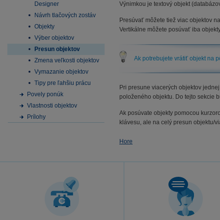
Designer
Výnimkou je textový objekt (databázo
Návrh tlačových zostáv
Presúvať môžete tiež viac objektov na
Objekty
Vertikálne môžete posúvať iba objekt
Výber objektov
Presun objektov
Ak potrebujete vrátiť objekt na
Zmena veľkosti objektov
Vymazanie objektov
Tipy pre ľahšiu prácu
Pri presune viacerých objektov jednej
Povely ponúk
položeného objektu. Do tejto sekcie b
Vlastnosti objektov
Ak posúvate objekty pomocou kurzoro
Prílohy
klávesu, ale na celý presun objektu/
Hore