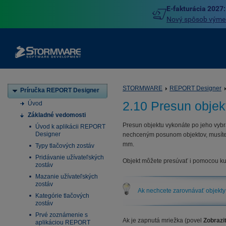
E-fakturácia 2027:
Nový spôsob výmeny
STORMWARE
REPORT Designer
Príručka REPORT Designer
2.10 Presun objek
Úvod
Základné vedomosti
Presun objektu vykonáte po jeho vybr
Úvod k aplikácii REPORT
Designer
nechceným posunom objektov, musíte o
mm.
Typy tlačových zostáv
Pridávanie užívateľských
Objekt môžete presúvať i pomocou kur
zostáv
Mazanie užívateľských
zostáv
Ak nechcete zarovnávať objekty 
Kategórie tlačových
zostáv
Prvé zoznámenie s
Ak je zapnutá mriežka (povel
Zobrazi
aplikáciou REPORT