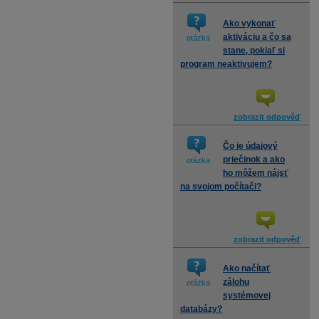
Ako vykonať
aktiváciu a čo sa
otázka
stane, pokiaľ si
program neaktivujem?
zobrazit odpověď
Čo je údajový
priečinok a ako
otázka
ho môžem nájsť
na svojom počítači?
zobrazit odpověď
Ako načítať
zálohu
otázka
systémovej
databázy?