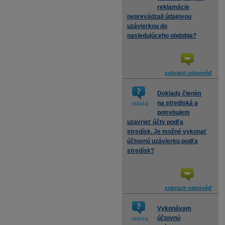
reklamácie
neprevádzali údajovou
uzávierkou do
nasledujúceho obdobia?
zobrazit odpověď
Doklady člením
na strediská a
otázka
potrebujem
uzavrieť účty podľa
stredísk. Je možné vykonať
účtovnú uzávierku podľa
stredísk?
zobrazit odpověď
Vykonávam
účtovnú
otázka