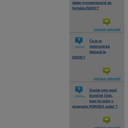
údaje vyexportované do
formátu ISDOC?
zobrazit odpověď
Čo je to
elektronická
otázka
fakturácia
ISDOC?
zobrazit odpověď
Dostal som nové
licenčné číslo,
otázka
kam ho mám v
programe POHODA zadať ?
zobrazit odpověď