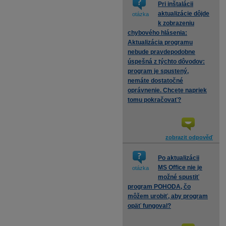
Pri inštalácii
aktualizácie dôjde
otázka
k zobrazeniu
chybového hlásenia:
Aktualizácia programu
nebude pravdepodobne
úspešná z týchto dôvodov:
program je spustený,
nemáte dostatočné
oprávnenie. Chcete napriek
tomu pokračovať?
zobrazit odpověď
Po aktualizácii
MS Office nie je
otázka
možné spustiť
program POHODA, čo
môžem urobiť, aby program
opäť fungoval?