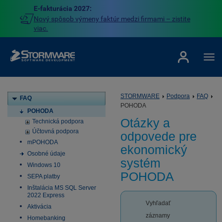
E-fakturácia 2027:
Nový spôsob výmeny faktúr medzi firmami – zistite
viac.
STORMWARE
Podpora
FAQ
FAQ
POHODA
POHODA
Otázky a
Technická podpora
Účtovná podpora
odpovede pre
mPOHODA
ekonomický
Osobné údaje
systém
Windows 10
POHODA
SEPA platby
Inštalácia MS SQL Server
2022 Express
Vyhľadať
Aktivácia
záznamy
Homebanking