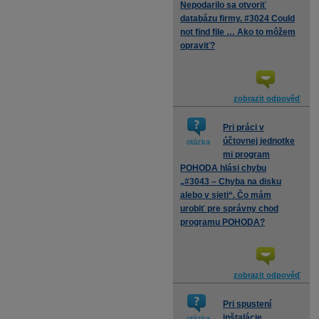
Nepodarilo sa otvoriť
databázu firmy. #3024 Could
not find file … Ako to môžem
opraviť?
zobrazit odpověď
Pri práci v
účtovnej jednotke
otázka
mi program
POHODA hlási chybu
„#3043 – Chyba na disku
alebo v sieti“. Čo mám
urobiť pre správny chod
programu POHODA?
zobrazit odpověď
Pri spustení
inštalácie
otázka