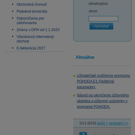
obsahujúce
Obchodná činnosť
slovo
Platobné terminály
Odporúčania pre
zálohovanie
Vyhľadať
Zmeny v DPH od 1.1.2025
Všeobecný internetový
obchod
E-fakturácia 2027
Aktuálne
Užívateľské rozšírenie programu
POHODA E1 (Voliteľné
parametre).
Návod na ukončenie účtovného
obdobia a účtovnej uzávierky v
programe POHODA.
1/13 (619)
další >
poslední >>