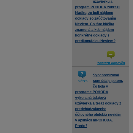
uzávierku a
program POHODA zobrazil
hlášku, že boli nájdené
doklady so zaúčtovaním
Neviem. Čo táto hláška
znamená a kde nájdem
konkrétne doklady s
predkontáciou Neviem?
zobrazit odpověď
Synchronizoval
som údaje potom,
otázka
čo bola v
programe POHODA
vykonaná údajová
uzávierka a teraz doklady z
predchádzajúceho
účtovného obdobia nevidím
v aplikácii mPOHODA.
Prečo?