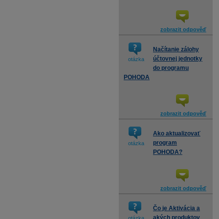
zobrazit odpověď
Načítanie zálohy
účtovnej jednotky
otázka
do programu
POHODA
zobrazit odpověď
Ako aktualizovať
program
otázka
POHODA?
zobrazit odpověď
Čo je Aktivácia a
akých produktov
otázka