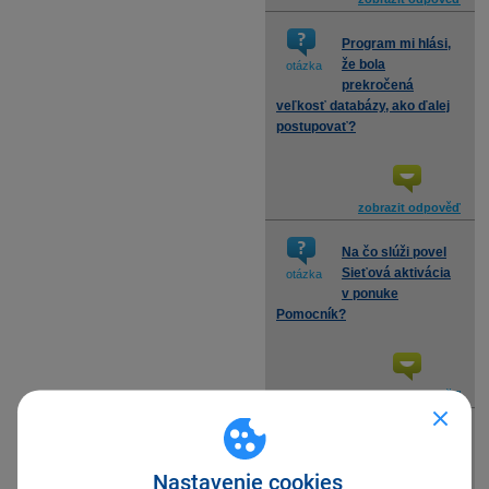
Program mi hlási,
že bola
otázka
prekročená
veľkosť databázy, ako ďalej
postupovať?
zobrazit odpověď
Na čo slúži povel
Sieťová aktivácia
otázka
v ponuke
Pomocník?
zobrazit odpověď
Na čo slúžia
povely
otázka
Nastavenie cookies
Deaktivovať a