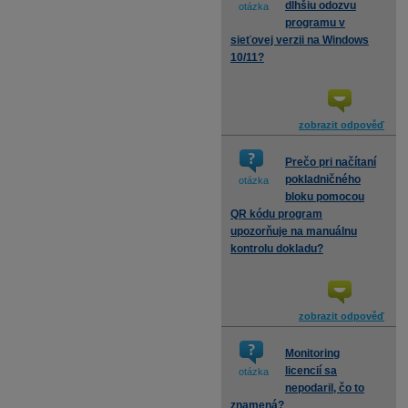
dlhšiu odozvu
otázka
programu v
sieťovej verzii na Windows
10/11?
zobrazit odpověď
Prečo pri načítaní
pokladničného
otázka
bloku pomocou
QR kódu program
upozorňuje na manuálnu
kontrolu dokladu?
zobrazit odpověď
Monitoring
licencií sa
otázka
nepodaril, čo to
znamená?