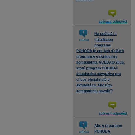
zobrazit odpověď
Na počítači s
inštaláciou
otázka
programu
POHODA je pre beh ďalších
programov vyžadovaná
komponenta ACEDAO 2016,
ktorú program POHODA
štandardne nevyužíva pre
chyby obsiahnuté v
aktualizácii. Ako túto
komponentu povoliť?
zobrazit odpověď
Ako v programe
POHODA
otázka