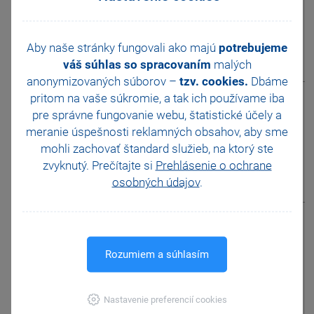
Reaktivácia siete v ponuke
Pomocníka ?
Aby naše stránky fungovali ako majú
potrebujeme
váš súhlas so spracovaním
malých
zobrazit odpověď
anonymizovaných súborov –
tzv. cookies.
Dbáme
pritom na vaše súkromie, a tak ich
používame iba
Ako zistím, že
pre správne fungovanie webu, štatistické účely a
program bol
otázka
meranie úspešnosti reklamných obsahov, aby sme
úspešne
aktivovaný?
mohli zachovať štandard služieb, na ktorý ste
zvyknutý. Prečítajte si
Prehlásenie o ochrane
osobných údajov
.
zobrazit odpověď
Ako často je
nutné aktivovať a
otázka
kedy je
Rozumiem a súhlasím
vyžadovaná opakovaná
aktivácia ?
Nastavenie preferencií cookies