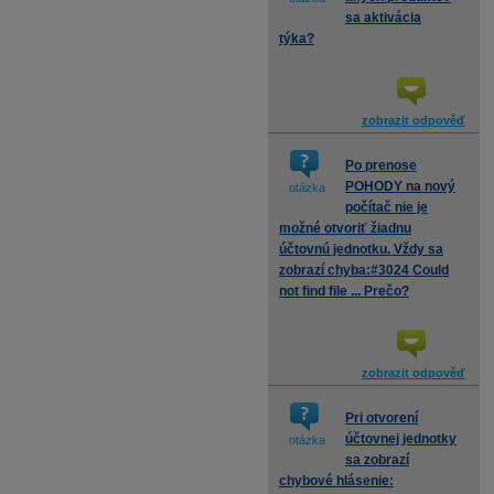
sa aktivácia
týka?
zobrazit odpověď
Po prenose
POHODY na nový
otázka
počítač nie je
možné otvoriť žiadnu
účtovnú jednotku. Vždy sa
zobrazí chyba:#3024 Could
not find file ... Prečo?
zobrazit odpověď
Pri otvorení
účtovnej jednotky
otázka
sa zobrazí
chybové hlásenie: