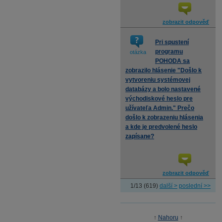
zobrazit odpověď
Pri spustení
programu
otázka
POHODA sa
zobrazilo hlásenie "Došlo k
vytvoreniu systémovej
databázy a bolo nastavené
východiskové heslo pre
užívateľa Admin." Prečo
došlo k zobrazeniu hlásenia
a kde je predvolené heslo
zapísane?
zobrazit odpověď
1/13 (619)
další >
poslední >>
↑
Nahoru
↑