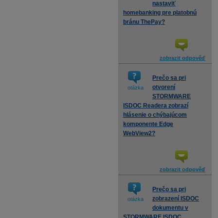
nastaviť
homebanking pre platobnú
bránu ThePay?
zobrazit odpověď
Prečo sa pri
otvorení
otázka
STORMWARE
ISDOC Readera zobrazí
hlásenie o chýbajúcom
komponente Edge
WebView2?
zobrazit odpověď
Prečo sa pri
zobrazení ISDOC
otázka
dokumentu v
STORMWARE ISDOC