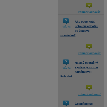
zobrazit odpověď
Ako odomknúť
účtovnú jednotku
otázka
po údajovej
uzávierke?
zobrazit odpověď
Na aký operačný
systém je možné
otázka
nainštalovať
Pohodu?
zobrazit odpověď
Čo spôsobuje