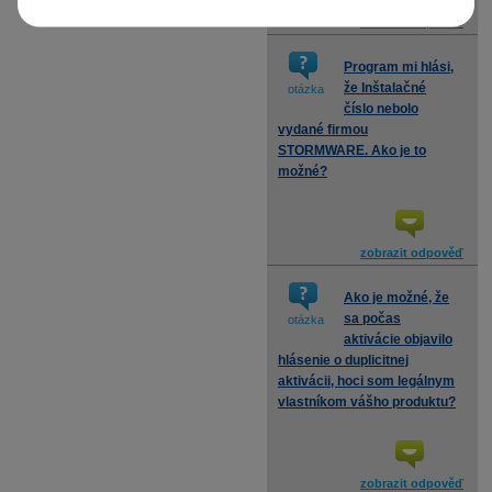
zobrazit odpověď
Program mi hlási,
že Inštalačné
otázka
číslo nebolo
vydané firmou
STORMWARE. Ako je to
možné?
zobrazit odpověď
Ako je možné, že
sa počas
otázka
aktivácie objavilo
hlásenie o duplicitnej
aktivácii, hoci som legálnym
vlastníkom vášho produktu?
zobrazit odpověď