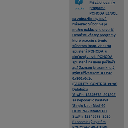
Pri zálohovaní v
programe
otázka
POHODA E1/SQL
sa zobrazilo chybové
hlásenie: Súbor nie je
možné exkluzívne otvoriť.
Ukončite všetky programy,
ktoré pracujú s týmto
súborom (napr. viackrát
spustená POHODA, u
sieťovej verzie POHODA
spustená na inom počítači
ap.) Záznam je uzamknutý
iným užívateľom. #3356:
0x800a0d1c
(FACILITY_CONTROL error)
Databázu
'StwPh_12345678_201802'
sa nepodarilo nastaviť
'Single User Mod' 60
DOMENA\uzivatel PC
StwPh_12345678_2020
Ekonomický systém
POHODA® AWAITING