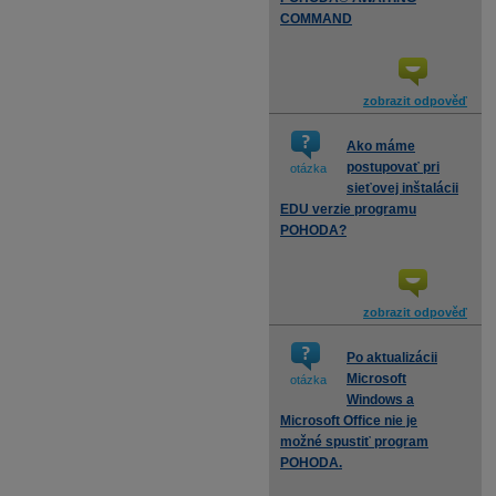
COMMAND
zobrazit odpověď
Ako máme
postupovať pri
otázka
sieťovej inštalácii
EDU verzie programu
POHODA?
zobrazit odpověď
Po aktualizácii
Microsoft
otázka
Windows a
Microsoft Office nie je
možné spustiť program
POHODA.