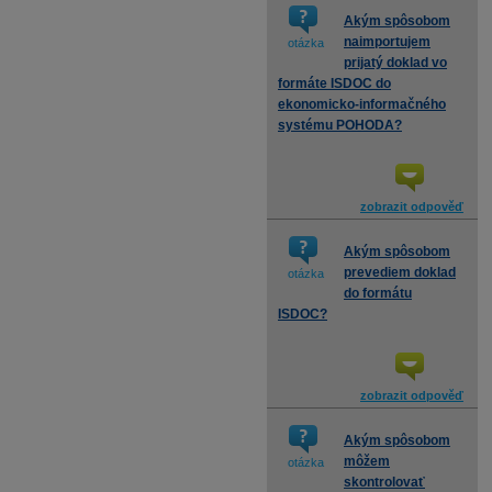
Akým spôsobom
naimportujem
otázka
prijatý doklad vo
formáte ISDOC do
ekonomicko-informačného
systému POHODA?
zobrazit odpověď
Akým spôsobom
prevediem doklad
otázka
do formátu
ISDOC?
zobrazit odpověď
Akým spôsobom
môžem
otázka
skontrolovať