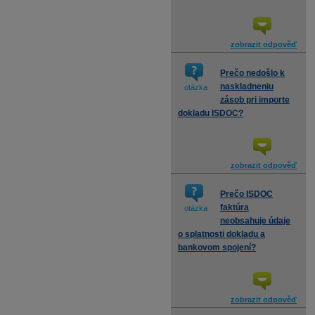
zobrazit odpověď
Prečo nedošlo k
naskladneniu
otázka
zásob pri importe
dokladu ISDOC?
zobrazit odpověď
Prečo ISDOC
faktúra
otázka
neobsahuje údaje
o splatnosti dokladu a
bankovom spojení?
zobrazit odpověď