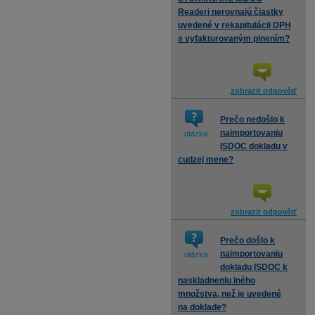
Readeri nerovnajú čiastky
uvedené v rekapitulácii DPH
s vyfakturovaným plnením?
zobrazit odpověď
Prečo nedošlo k
naimportovaniu
otázka
ISDOC dokladu v
cudzej mene?
zobrazit odpověď
Prečo došlo k
naimportovaniu
otázka
dokladu ISDOC k
naskladneniu iného
množstva, než je uvedené
na doklade?