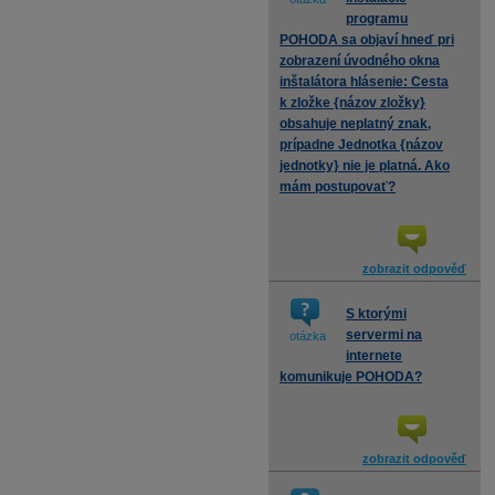
programu
POHODA sa objaví hneď pri
zobrazení úvodného okna
inštalátora hlásenie: Cesta
k zložke {názov zložky}
obsahuje neplatný znak,
prípadne Jednotka {názov
jednotky} nie je platná. Ako
mám postupovať?
zobrazit odpověď
S ktorými
servermi na
otázka
internete
komunikuje POHODA?
zobrazit odpověď