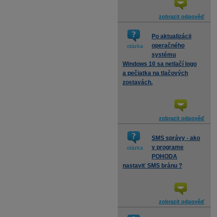
zobrazit odpověď
Po aktualizácii
operačného
otázka
systému
Windows 10 sa netlačí logo
a pečiatka na tlačových
zostavách.
zobrazit odpověď
SMS správy - ako
v programe
otázka
POHODA
nastaviť SMS bránu ?
zobrazit odpověď