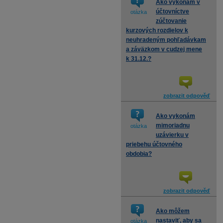
Ako vykonám v
účtovníctve
otázka
zúčtovanie
kurzových rozdielov k
neuhradeným pohľadávkam
a záväzkom v cudzej mene
k 31.12.?
zobrazit odpověď
Ako vykonám
mimoriadnu
otázka
uzávierku v
priebehu účtovného
obdobia?
zobrazit odpověď
Ako môžem
nastaviť, aby sa
otázka