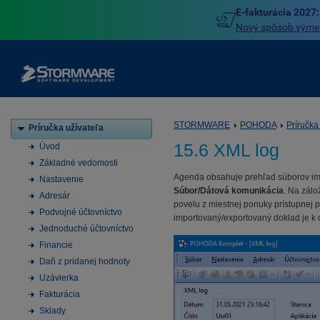
E-fakturácia 2027:
Nový spôsob výmeny
STORMWARE
POHODA
Príručka
Príručka užívateľa
15.6 XML log
Úvod
Základné vedomosti
Agenda obsahuje prehľad súborov im
Nastavenie
Súbor/Dátová komunikácia
. Na zál
Adresár
povelu z miestnej ponuky prístupnej 
Podvojné účtovníctvo
importovaný/exportovaný doklad je k
Jednoduché účtovníctvo
Financie
Daň z pridanej hodnoty
Uzávierka
Fakturácia
Sklady