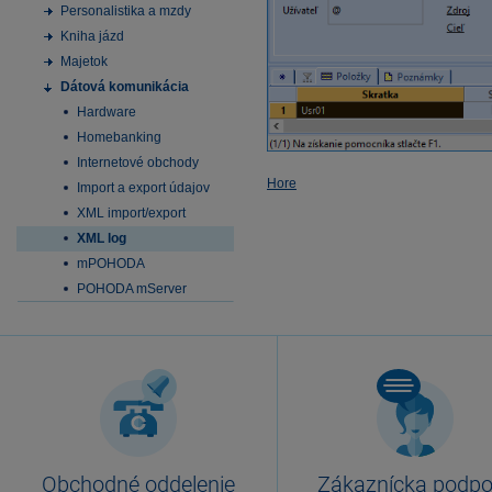
Personalistika a mzdy
Kniha jázd
Majetok
Dátová komunikácia
Hardware
Homebanking
Internetové obchody
Hore
Import a export údajov
XML import/export
XML log
mPOHODA
POHODA mServer
Obchodné oddelenie
Zákaznícka podpo