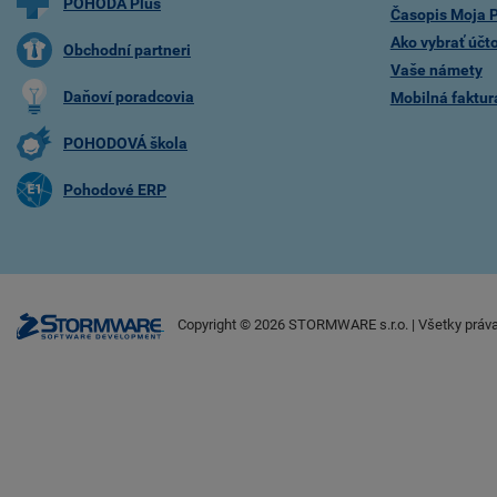
POHODA Plus
Časopis Moja
Ako vybrať účt
Obchodní partneri
Vaše námety
Daňoví poradcovia
Mobilná faktu
POHODOVÁ škola
Pohodové ERP
Copyright ©
2026
STORMWARE s.r.o. | Všetky práv