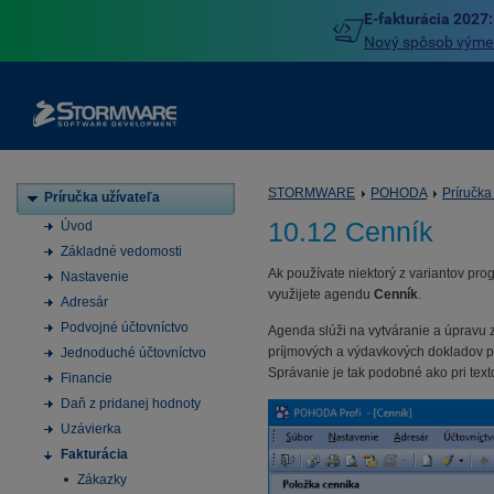
E-fakturácia 2027:
Nový spôsob výmeny
STORMWARE
POHODA
Príručka
Príručka užívateľa
10.12 Cenník
Úvod
Základné vedomosti
Ak používate niektorý z variantov p
Nastavenie
využijete agendu
Cenník
.
Adresár
Podvojné účtovníctvo
Agenda slúži na vytváranie a úpravu
príjmových a výdavkových dokladov p
Jednoduché účtovníctvo
Správanie je tak podobné ako pri text
Financie
Daň z pridanej hodnoty
Uzávierka
Fakturácia
Zákazky