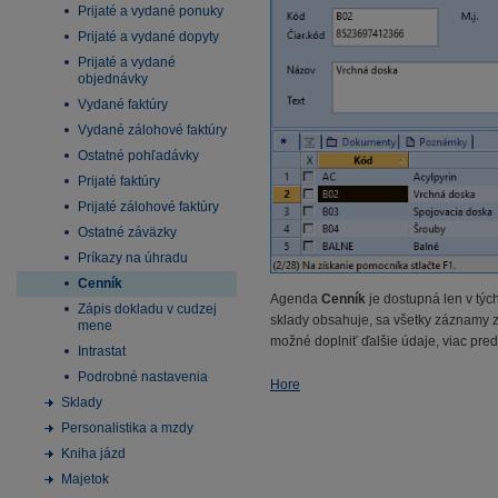
Prijaté a vydané ponuky
Prijaté a vydané dopyty
Prijaté a vydané
objednávky
Vydané faktúry
Vydané zálohové faktúry
Ostatné pohľadávky
Prijaté faktúry
Prijaté zálohové faktúry
Ostatné záväzky
Príkazy na úhradu
Cenník
Agenda
Cenník
je dostupná len v tý
Zápis dokladu v cudzej
sklady obsahuje, sa všetky záznamy
mene
možné doplniť ďalšie údaje, viac pre
Intrastat
Podrobné nastavenia
Hore
Sklady
Personalistika a mzdy
Kniha jázd
Majetok