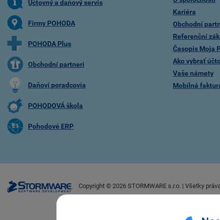
Účtovný a daňový servis
Kariéra
Firmy POHODA
Obchodní partn
Referenční zák
POHODA Plus
Časopis Moja
Ako vybrať účt
Obchodní partneri
Vaše námety
Daňoví poradcovia
Mobilná faktu
POHODOVÁ škola
Pohodové ERP
Copyright ©
2026
STORMWARE s.r.o. | Všetky práv