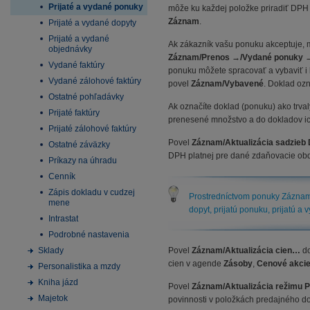
Prijaté a vydané ponuky
môže ku každej položke priradiť DPH 
Záznam
.
Prijaté a vydané dopyty
Prijaté a vydané
Ak zákazník vašu ponuku akceptuje, 
objednávky
Záznam/Prenos
→
/Vydané ponuky
→
Vydané faktúry
ponuku môžete spracovať a vybaviť i
Vydané zálohové faktúry
povel
Záznam/Vybavené
. Doklad oz
Ostatné pohľadávky
Ak označíte doklad (ponuku) ako trva
Prijaté faktúry
prenesené množstvo a do dokladov ic
Prijaté zálohové faktúry
Povel
Záznam/Aktualizácia sadzieb 
Ostatné záväzky
DPH platnej pre dané zdaňovacie ob
Príkazy na úhradu
Cenník
Zápis dokladu v cudzej
Prostredníctvom ponuky Záznam/
mene
dopyt, prijatú ponuku, prijatú a
Intrastat
Podrobné nastavenia
Sklady
Povel
Záznam/Aktualizácia cien
…
d
cien v agende
Zásoby
,
Cenové akci
Personalistika a mzdy
Kniha jázd
Povel
Záznam/Aktualizácia režimu P
Majetok
povinnosti v položkách predajného d