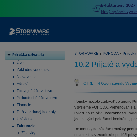
E-fakturácia 2027:
Nový spôsob výmeny
STORMWARE
POHODA
Príručka
Príručka užívateľa
10.2 Prijaté a vy
Úvod
Základné vedomosti
Nastavenie
CTRL + N Otvorí agendu Vydan
Adresár
Podvojné účtovníctvo
Jednoduché účtovníctvo
Ponuky môžete zadávať do agend
Pr
Financie
v systéme POHODA. Pomenovanie aleb
Daň z pridanej hodnoty
uviesť na záložku
Podrobnosti
. Podo
Uzávierka
jednotlivými položkami konkrétnej po
Fakturácia
Do tabuľky na záložke
Položky ponu
Zákazky
nezmení stav zásob, ale poslúži pri v