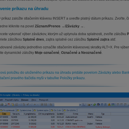
venie príkazu na úhradu
 príkaz založte stlačením klávesu INSERT a uveďte platný dátum príkazu. Zvoľte, č
edne kliknite na povel
Záznam/Prenos
→
/Záväzky
→.
hcete vykonať výber záväzkov, ktorým už uplynula doba splatnosti, zvoľte záložku
P
riete záložkou
Splatné dnes
, zajtra splatné cez záložku
Splatné zajtra
atď.
dované záväzky jednotlivo označíte stlačením klávesovej skratky ALT+X. Pre výb
ite dynamické záložky
Moje označené
,
Označené
a
Neoznačené
.
ovú položku do uloženého príkazu na úhradu pridáte povelom Záväzky alebo Banko
tlačení pravého tlačidla myši v tabuľke Položky príkazu.