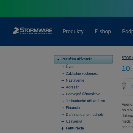
Produkty
E‑shop
Pod
STOR
Príručka užívateľa
10.
Úvod
Základné vedomosti
Nastavenie
C
Adresár
Podvojné účtovníctvo
Jednoduché účtovníctvo
Agen
Financie
do tab
Daň z pridanej hodnoty
dotera
Uzávierka
medzi 
spojen
Fakturácia