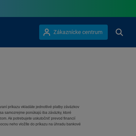
Zákaznícke centrum
áraní príkazu vkladáte jednotlivé platby záväzkov
sa samozrejme ponúkajú iba záväzky, ktoré
om. Ak potrebujete uskutočniť prevod financií
cou neho vložíte do príkazu na úhradu bankové