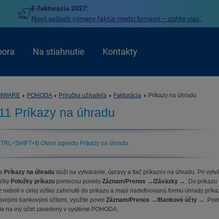
E-fakturácia 2027:
Nový spôsob výmeny faktúr medzi firmami – zistite viac.
pora
Na stiahnutie
Kontakty
MWARE
POHODA
Príručka užívateľa
Fakturácia
Príkazy na úhradu
11 Príkazy na úhradu
TRL+SHIFT+B Otvorí agendu Príkazy na úhradu.
da
Príkazy na úhradu
slúži na vytváranie, úpravy a tlač príkazov na úhradu. Pri vytv
uľky
Položky príkazu
pomocou povelu
Záznam/Prenos
→
/Záväzky
→. Do príkazu 
z neboli v celej výške zahrnuté do príkazu a majú nadefinovanú formu úhrady príkaz
svojimi bankovými účtami, využite povel
Záznam/Prenos
→
/Bankové účty
→. Pomo
ie na iný účet zavedený v systéme POHODA.