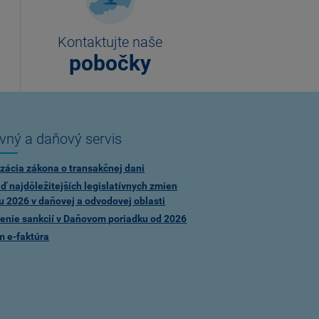
Kontaktujte naše
pobočky
vný a daňový servis
zácia zákona o transakčnej dani
ď najdôležitejších legislatívnych zmien
u 2026 v daňovej a odvodovej oblasti
enie sankcií v Daňovom poriadku od 2026
m e-faktúra