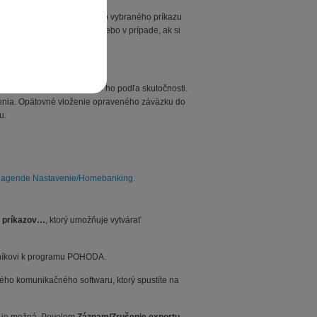
m tých záväzkov, ktoré sú do vybraného príkazu
buď pre rýchlu kontrolu, alebo v prípade, ak si
víte chybný záznam, opravte ho podľa skutočnosti.
enia. Opätovné vloženie opraveného záväzku do
u.
ia v agende Nastavenie/Homebanking.
e príkazov…
, ktorý umožňuje vytvárať
cníkovi k programu POHODA.
ho komunikačného softwaru, ktorý spustíte na