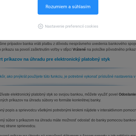
Rozumiem a súhlasím
edníctvom povelu
Otvoriť položky
→ prejdete do agendy
Položky príkazu
s výbero
é a pripravené na preplatenie. Alebo už preplatené sú. Tento prehľad môžete použiť 
ujete prehliadnuť ďalšie informácie o niektorom z vložených záväzkov.
Nastavenie preferencií cookies
nie vrátených platieb
 banka príkaz na úhradu, resp. platbu vráti, vykonajte kontrolu. V prípade, ak obja
šine prípadov banka vráti platbu z dôvodu nesprávneho uvedenia bankového spoj
 príkazu sa povolí zaškrtnutím voľby v stĺpci
Vrátené
na položke pôvodného príkaz
t príkazov na úhradu pre elektronický platobný styk
kôr, ako prvýkrát použijete túto funkciu, je potrebné vykonať príslušné nastaven
žívate elektronický platobný styk so svojou bankou, môžete využiť povel
Odoslani
aných príkazov na úhradu súbory vo formáte konkrétnej banky.
ný popis a sprievodcu všetkými potrebnými krokmi nájdete v interaktívnom pomo
ený súbor s príkazom na úhradu máte možnosť odoslať do banky pomocou bankové
nej strane sprievodcu.