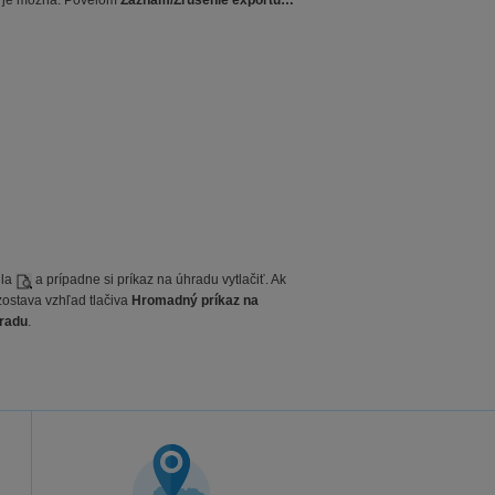
e je možná. Povelom
Záznam/Zrušenie exportu…
dla
a prípadne si príkaz na úhradu vytlačiť. Ak
ostava vzhľad tlačiva
Hromadný príkaz na
hradu
.