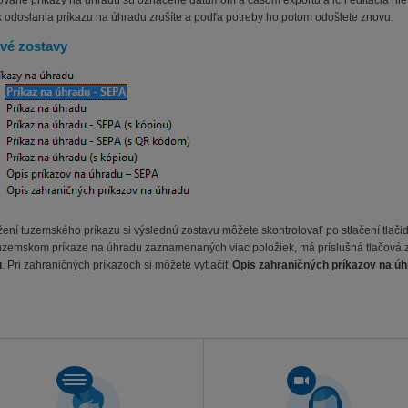
ované príkazy na úhradu sú označené dátumom a časom exportu a ich editácia ni
k odoslania príkazu na úhradu zrušíte a podľa potreby ho potom odošlete znovu.
vé zostavy
žení tuzemského príkazu si výslednú zostavu môžete skontrolovať po stlačení tlači
tuzemskom príkaze na úhradu zaznamenaných viac položiek, má príslušná tlačová z
u
. Pri zahraničných príkazoch si môžete vytlačiť
Opis zahraničných príkazov na ú