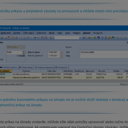
oložky príkazu a preplatené záväzky sú previazané a môžete medzi nimi prechádz
o jedného tuzemského príkazu na úhradu nie je možné vložiť doklady v domácej 
ahraničný príkaz na úhradu.
le príkaz na úhradu zostavíte, môžete ešte stále položky upravovať alebo ručne dopĺ
och vôbec evidované. Ak potrebujete vykonať iba čiastočnú úhradu záväzku, znížte