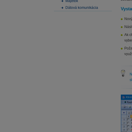
Majetok
Dátová komunikácia
Vysta
Nový
Násl
Ak c
vybe
Poža
využ
N
s