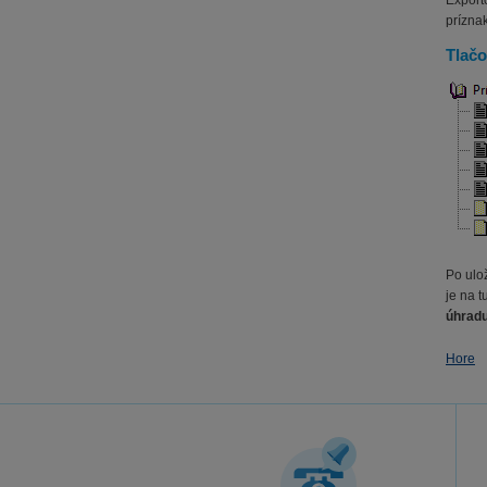
Export
prízna
Tlačo
Po ulo
je na 
úhrad
Hore