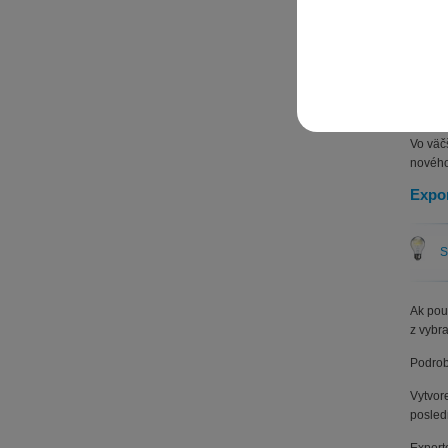
Prostr
vložen
potreb
Rieše
Ak vám
Vo väč
nového
Expor
S
Ak pou
z vybr
Podrob
Vytvor
posled