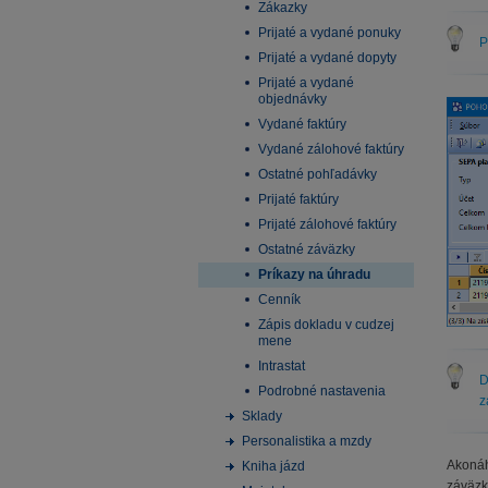
Zákazky
Prijaté a vydané ponuky
P
Prijaté a vydané dopyty
Prijaté a vydané
objednávky
Vydané faktúry
Vydané zálohové faktúry
Ostatné pohľadávky
Prijaté faktúry
Prijaté zálohové faktúry
Ostatné záväzky
Príkazy na úhradu
Cenník
Zápis dokladu v cudzej
mene
Intrastat
D
Podrobné nastavenia
z
Sklady
Personalistika a mzdy
Akonáh
Kniha jázd
záväzk