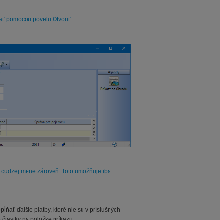
ať pomocou povelu Otvoriť.
a cudzej mene zároveň. Toto umožňuje iba
ňať ďalšie platby, ktoré nie sú v príslušných
 čiastky na položke príkazu.