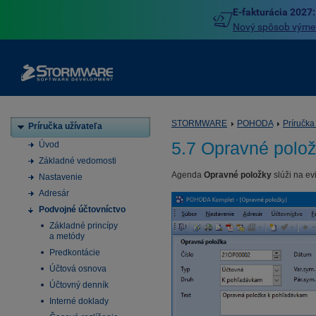
E-fakturácia 2027:
Nový spôsob výmeny
STORMWARE
POHODA
Príručka
Príručka užívateľa
5.7 Opravné polo
Úvod
Základné vedomosti
Agenda
Opravné položky
slúži na e
Nastavenie
Adresár
Podvojné účtovníctvo
Základné princípy
a metódy
Predkontácie
Účtová osnova
Účtovný denník
Interné doklady