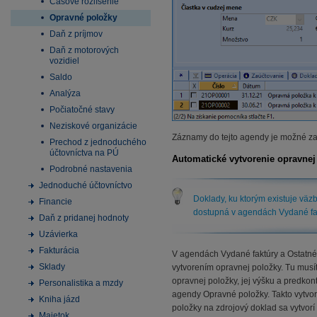
Časové rozlíšenie
Opravné položky
Daň z príjmov
Daň z motorových
vozidiel
Saldo
Analýza
Počiatočné stavy
Neziskové organizácie
Záznamy do tejto agendy je možné z
Prechod z jednoduchého
účtovníctva na PÚ
Automatické vytvorenie opravnej
Podrobné nastavenia
Jednoduché účtovníctvo
Doklady, ku ktorým existuje väz
Financie
dostupná v agendách Vydané fak
Daň z pridanej hodnoty
Uzávierka
Fakturácia
V agendách Vydané faktúry a Ostatn
Sklady
vytvorením opravnej položky. Tu musít
opravnej položky, jej výšku a predko
Personalistika a mzdy
agendy Opravné položky. Takto vytvo
Kniha jázd
položky na zdrojový doklad sa vytvorí
Majetok