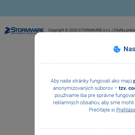
Copyright ©
2026
STORMWARE s.r.o. | Všetky práv
Nas
Aby naše stránky fungovali ako majú
anonymizovaných súborov –
tzv. c
používame iba pre správne fungovan
reklamných obsahov, aby sme mohli z
Prečítajte si
Prehlás